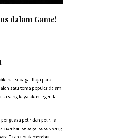
eus dalam Game!
a
dikenal sebagai Raja para
lah satu tema populer dalam
ita yang kaya akan legenda,
enguasa petir dan petir. Ia
digambarkan sebagai sosok yang
para Titan untuk merebut