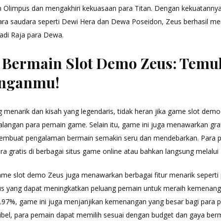
 Olimpus dan mengakhiri kekuasaan para Titan. Dengan kekuatannya
para saudara seperti Dewi Hera dan Dewa Poseidon, Zeus berhasil 
adi Raja para Dewa.
 Bermain Slot Demo Zeus: Temu
nganmu!
menarik dan kisah yang legendaris, tidak heran jika game slot demo
kalangan para pemain game. Selain itu, game ini juga menawarkan gra
buat pengalaman bermain semakin seru dan mendebarkan. Para p
ra gratis di berbagai situs game online atau bahkan langsung melalui 
game slot demo Zeus juga menawarkan berbagai fitur menarik seperti 
sus yang dapat meningkatkan peluang pemain untuk meraih kemenan
5.97%, game ini juga menjanjikan kemenangan yang besar bagi para p
sibel, para pemain dapat memilih sesuai dengan budget dan gaya ber