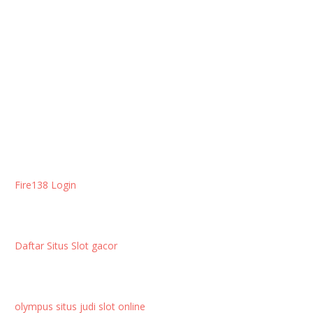
Fire138 Login
Daftar Situs Slot gacor
olympus situs judi slot online