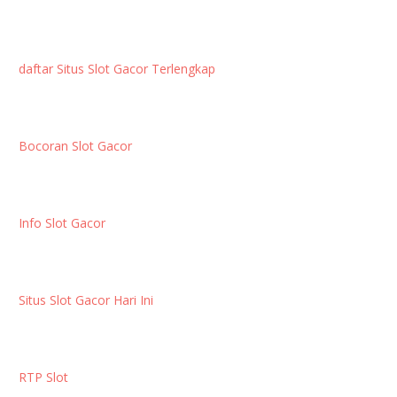
daftar Situs Slot Gacor Terlengkap
Bocoran Slot Gacor
Info Slot Gacor
Situs Slot Gacor Hari Ini
RTP Slot