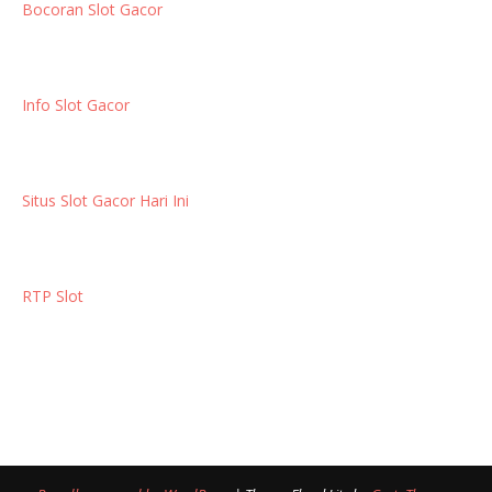
Bocoran Slot Gacor
Info Slot Gacor
Situs Slot Gacor Hari Ini
RTP Slot