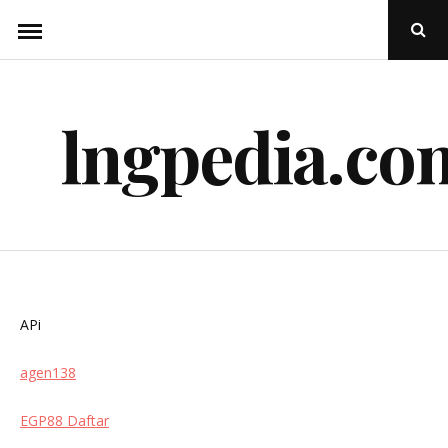
Skip
Ope
to
Sear
Popu
content
lngpedia.co
APi
agen138
EGP88 Daftar