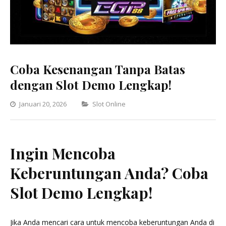
Coba Kesenangan Tanpa Batas
dengan Slot Demo Lengkap!
Categories
Januari 20, 2026
Slot Online
Ingin Mencoba
Keberuntungan Anda? Coba
Slot Demo Lengkap!
Jika Anda mencari cara untuk mencoba keberuntungan Anda di