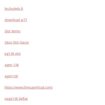
les3soleils.fr
download w77
Slot demo
Situs Slot Gacor
pg138 slot
agen 138
agen138
https://www.thesuperficial.com/
naga138 daftar