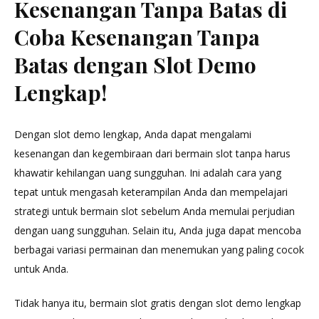
Kesenangan Tanpa Batas di
Coba Kesenangan Tanpa
Batas dengan Slot Demo
Lengkap!
Dengan slot demo lengkap, Anda dapat mengalami
kesenangan dan kegembiraan dari bermain slot tanpa harus
khawatir kehilangan uang sungguhan. Ini adalah cara yang
tepat untuk mengasah keterampilan Anda dan mempelajari
strategi untuk bermain slot sebelum Anda memulai perjudian
dengan uang sungguhan. Selain itu, Anda juga dapat mencoba
berbagai variasi permainan dan menemukan yang paling cocok
untuk Anda.
Tidak hanya itu, bermain slot gratis dengan slot demo lengkap