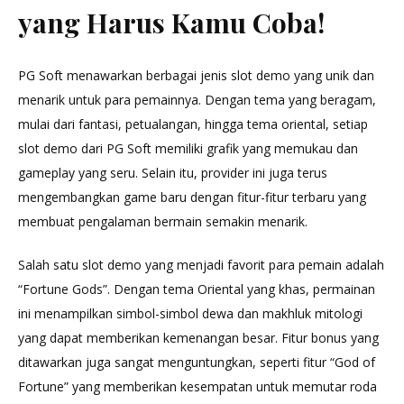
yang Harus Kamu Coba!
PG Soft menawarkan berbagai jenis slot demo yang unik dan
menarik untuk para pemainnya. Dengan tema yang beragam,
mulai dari fantasi, petualangan, hingga tema oriental, setiap
slot demo dari PG Soft memiliki grafik yang memukau dan
gameplay yang seru. Selain itu, provider ini juga terus
mengembangkan game baru dengan fitur-fitur terbaru yang
membuat pengalaman bermain semakin menarik.
Salah satu slot demo yang menjadi favorit para pemain adalah
“Fortune Gods”. Dengan tema Oriental yang khas, permainan
ini menampilkan simbol-simbol dewa dan makhluk mitologi
yang dapat memberikan kemenangan besar. Fitur bonus yang
ditawarkan juga sangat menguntungkan, seperti fitur “God of
Fortune” yang memberikan kesempatan untuk memutar roda