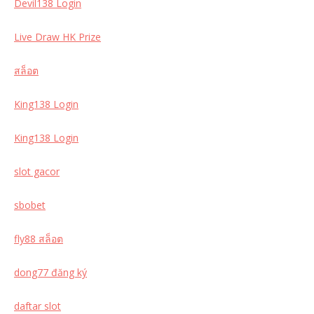
Devil138 Login
Live Draw HK Prize
สล็อต
King138 Login
King138 Login
slot gacor
sbobet
fly88 สล็อต
dong77 đăng ký
daftar slot