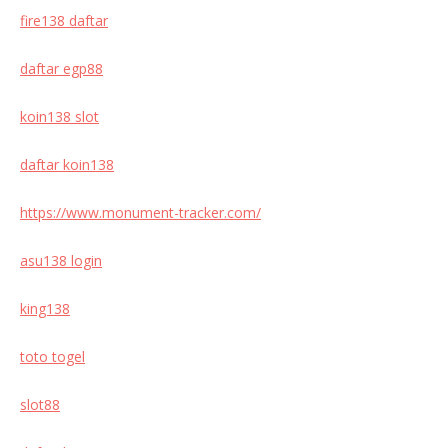
fire138 daftar
daftar egp88
koin138 slot
daftar koin138
https://www.monument-tracker.com/
asu138 login
king138
toto togel
slot88