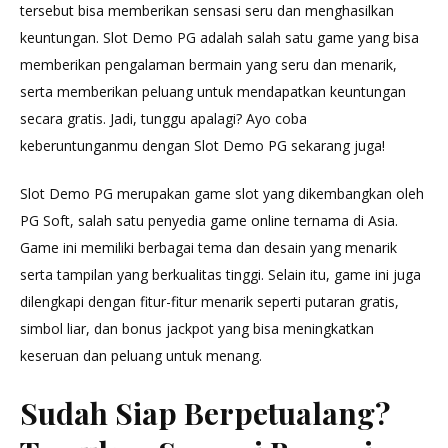
tersebut bisa memberikan sensasi seru dan menghasilkan
keuntungan. Slot Demo PG adalah salah satu game yang bisa
memberikan pengalaman bermain yang seru dan menarik,
serta memberikan peluang untuk mendapatkan keuntungan
secara gratis. Jadi, tunggu apalagi? Ayo coba
keberuntunganmu dengan Slot Demo PG sekarang juga!
Slot Demo PG merupakan game slot yang dikembangkan oleh
PG Soft, salah satu penyedia game online ternama di Asia.
Game ini memiliki berbagai tema dan desain yang menarik
serta tampilan yang berkualitas tinggi. Selain itu, game ini juga
dilengkapi dengan fitur-fitur menarik seperti putaran gratis,
simbol liar, dan bonus jackpot yang bisa meningkatkan
keseruan dan peluang untuk menang.
Sudah Siap Berpetualang?