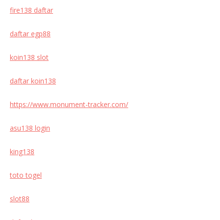
fire138 daftar
daftar egp88
koin138 slot
daftar koin138
https://www.monument-tracker.com/
asu138 login
king138
toto togel
slot88