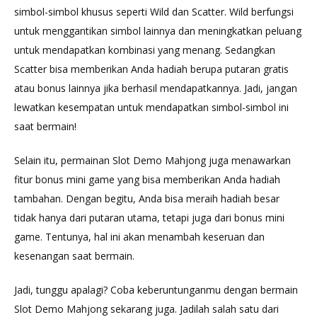
simbol-simbol khusus seperti Wild dan Scatter. Wild berfungsi
untuk menggantikan simbol lainnya dan meningkatkan peluang
untuk mendapatkan kombinasi yang menang. Sedangkan
Scatter bisa memberikan Anda hadiah berupa putaran gratis
atau bonus lainnya jika berhasil mendapatkannya. Jadi, jangan
lewatkan kesempatan untuk mendapatkan simbol-simbol ini
saat bermain!
Selain itu, permainan Slot Demo Mahjong juga menawarkan
fitur bonus mini game yang bisa memberikan Anda hadiah
tambahan. Dengan begitu, Anda bisa meraih hadiah besar
tidak hanya dari putaran utama, tetapi juga dari bonus mini
game. Tentunya, hal ini akan menambah keseruan dan
kesenangan saat bermain.
Jadi, tunggu apalagi? Coba keberuntunganmu dengan bermain
Slot Demo Mahjong sekarang juga. Jadilah salah satu dari