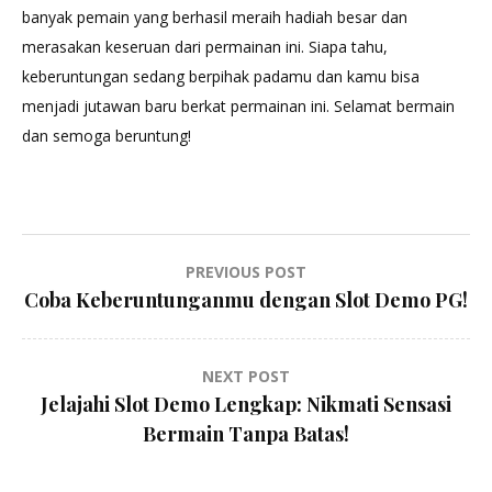
banyak pemain yang berhasil meraih hadiah besar dan
merasakan keseruan dari permainan ini. Siapa tahu,
keberuntungan sedang berpihak padamu dan kamu bisa
menjadi jutawan baru berkat permainan ini. Selamat bermain
dan semoga beruntung!
N
PREVIOUS POST
Coba Keberuntunganmu dengan Slot Demo PG!
a
v
NEXT POST
i
Jelajahi Slot Demo Lengkap: Nikmati Sensasi
Bermain Tanpa Batas!
g
a