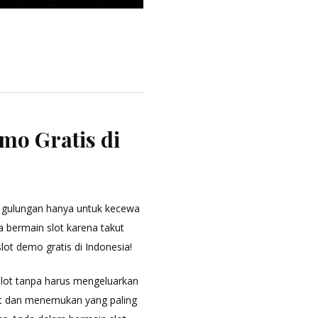
o Gratis di
r gulungan hanya untuk kecewa
bermain slot karena takut
t demo gratis di Indonesia!
slot tanpa harus mengeluarkan
ot dan menemukan yang paling