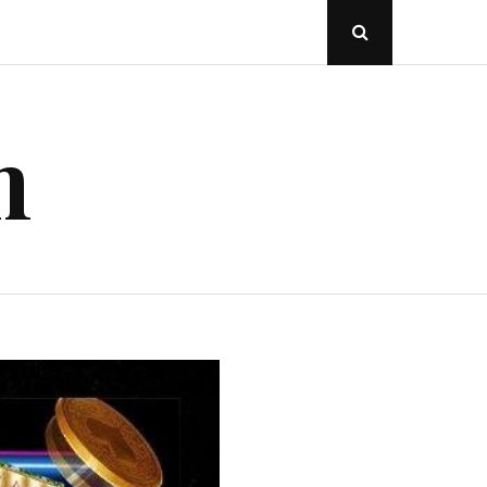
Open
Search
Popup
m