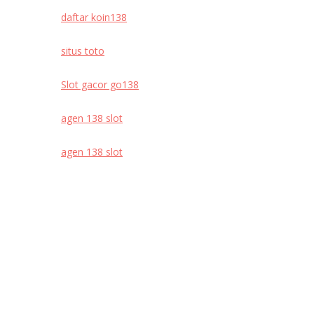
daftar koin138
situs toto
Slot gacor go138
agen 138 slot
agen 138 slot