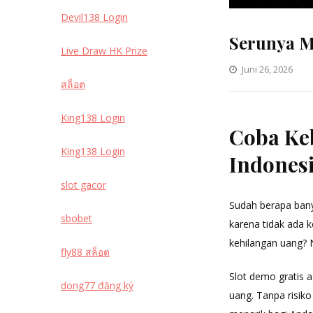
Devil138 Login
Serunya M
Live Draw HK Prize
Juni 26, 2026
สล็อต
King138 Login
Coba Ke
King138 Login
Indonesi
slot gacor
Sudah berapa bany
sbobet
karena tidak ada
kehilangan uang? 
fly88 สล็อต
Slot demo gratis 
dong77 đăng ký
uang. Tanpa risik