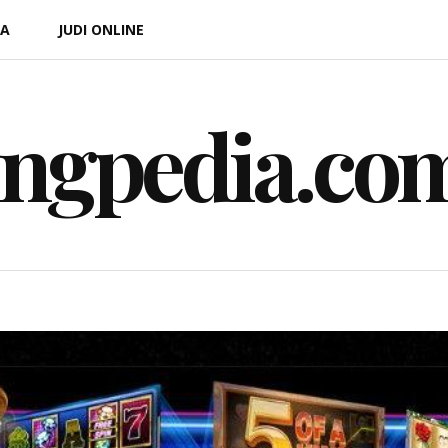
LA
JUDI ONLINE
lngpedia.co