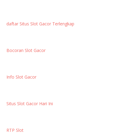
daftar Situs Slot Gacor Terlengkap
Bocoran Slot Gacor
Info Slot Gacor
Situs Slot Gacor Hari Ini
RTP Slot