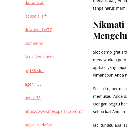
menarik bagi Anda
daftar slot
tanpa harus memi
les3soleils.fr
Nikmati
download w77
Mengelu
Slot demo
Slot demo gratis t
Situs Slot Gacor
menawarkan permai
aplikasi yang dap
pg138 slot
dimanapun Anda 
agen 138
Selain itu, perma
memukau. Anda dap
agen138
Dengan begitu ban
https://www.thesuperficial.com/
setiap kali Anda 
naga138 daftar
Jadi tunggu apa la