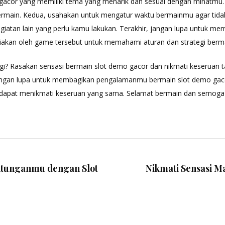
o gacor yang memiliki tema yang menarik dan sesuai dengan minatmu
bermain. Kedua, usahakan untuk mengatur waktu bermainmu agar tidak
iatan lain yang perlu kamu lakukan. Terakhir, jangan lupa untuk me
ediakan oleh game tersebut untuk memahami aturan dan strategi berma
lagi? Rasakan sensasi bermain slot demo gacor dan nikmati keseruan 
s. Jangan lupa untuk membagikan pengalamanmu bermain slot demo 
 dapat menikmati keseruan yang sama. Selamat bermain dan semoga
tunganmu dengan Slot
Nikmati Sensasi M