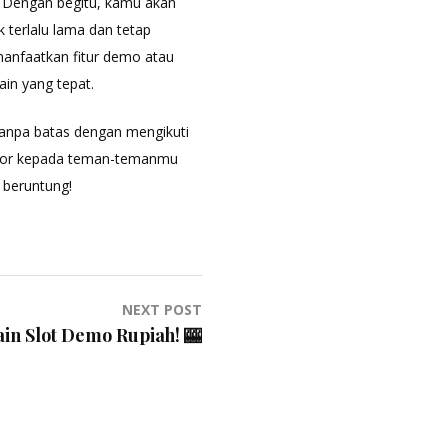
. Dengan begitu, kamu akan
 terlalu lama dan tetap
manfaatkan fitur demo atau
in yang tepat.
tanpa batas dengan mengikuti
gacor kepada teman-temanmu
 beruntung!
NEXT POST
ain Slot Demo Rupiah! 🎰