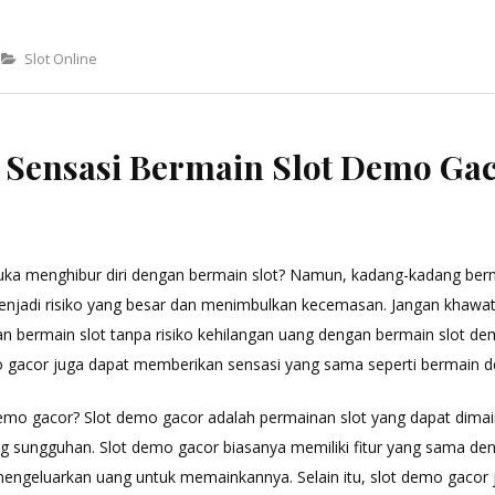
Categories
Slot Online
 Sensasi Bermain Slot Demo Ga
suka menghibur diri dengan bermain slot? Namun, kadang-kadang ber
njadi risiko yang besar dan menimbulkan kecemasan. Jangan khawat
n bermain slot tanpa risiko kehilangan uang dengan bermain slot dem
 gacor juga dapat memberikan sensasi yang sama seperti bermain 
 demo gacor? Slot demo gacor adalah permainan slot yang dapat dimai
sungguhan. Slot demo gacor biasanya memiliki fitur yang sama den
mengeluarkan uang untuk memainkannya. Selain itu, slot demo gacor 