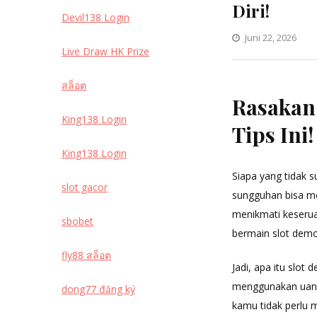
Diri!
Devil138 Login
Juni 22, 2026
Live Draw HK Prize
สล็อต
Rasakan
King138 Login
Tips Ini!
King138 Login
Siapa yang tidak 
slot gacor
sungguhan bisa me
menikmati keserua
sbobet
bermain slot demo
fly88 สล็อต
Jadi, apa itu slot
menggunakan uang 
dong77 đăng ký
kamu tidak perlu 