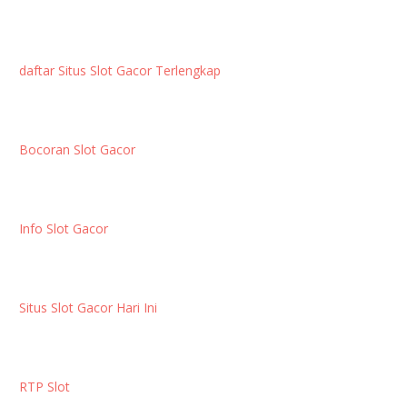
daftar Situs Slot Gacor Terlengkap
Bocoran Slot Gacor
Info Slot Gacor
Situs Slot Gacor Hari Ini
RTP Slot