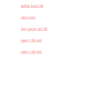
g
daftar koin138
a
situs toto
s
Slot gacor go138
i
p
agen 138 slot
o
agen 138 slot
s