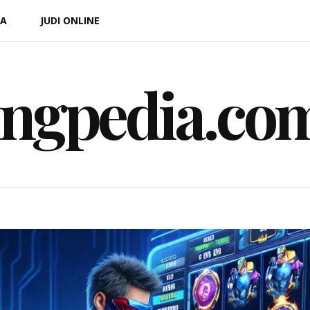
LA
JUDI ONLINE
lngpedia.co