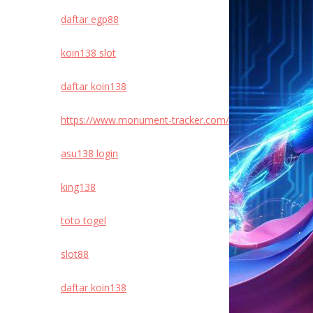
daftar egp88
koin138 slot
daftar koin138
https://www.monument-tracker.com/
asu138 login
king138
toto togel
slot88
daftar koin138