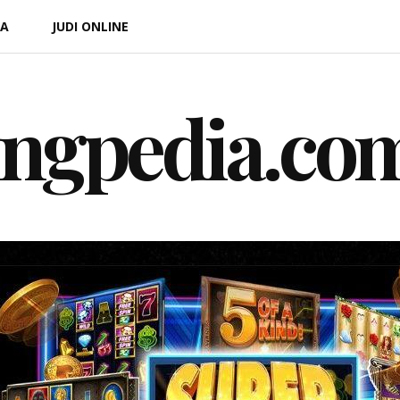
LA
JUDI ONLINE
lngpedia.co