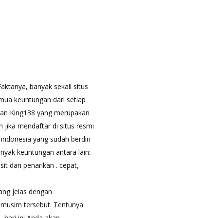
Faktanya, banyak sekali situs
mua keuntungan dari setiap
ftaran King138 yang merupakan
 jika mendaftar di situs resmi
 indonesia yang sudah berdiri
nyak keuntungan antara lain:
t dan penarikan . cepat,
ang jelas dengan
musim tersebut. Tentunya
 hari ini Anda akan