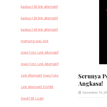
kaskus138 link alternatif
kaskus138 link alternatif
kaskus138 link alternatif
mahjong way slot
JowoToto Link Alternatif
JowoToto Link Alternatif
Serunya P
Link Alternatif JowoToto
Angkasa!
Link Alternatif EGP88
Desember 19, 20
Devil138 Login