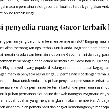
i macam permainan slot gacor dan kualitas terbaik yang akan Anda
ot online terbaik King138.
i penyedia ruang Gacor terbaik 
ng pemain yang baru mulai bermain permainan slot? Bingung mau ma
mi akan membagikan opsi terbaik untuk Anda. Bagi anda para pemain
i meraih kesuksesan bermain slot online Gacor hari ini dan bagi par
ambah kemenangan anda dalam bermain slot Gacor hari ini. Pilihan
c Play, penyedia yang populer di kalangan penumpang dan kegagalan
engan memilih penyedia resmi King138, permainan slot dengan tema un
an dan dibuat untuk Anda. Lalu pilihan penyedia open source terbaik 
ni menawarkan Anda permainan bertema kartun dan permainan asah o
ntuk pilihan permainan slot online dibawah naungan Pragmatic Play y
tema buah-buahan yang menyenangkan ini akan memberikan Anda jac
h dipahami oleh pemain baru dan tingkat kemenangannya mencapai 95