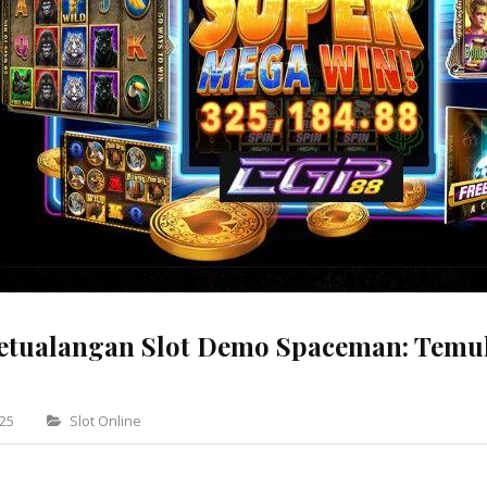
etualangan Slot Demo Spaceman: Temu
Categories
25
Slot Online