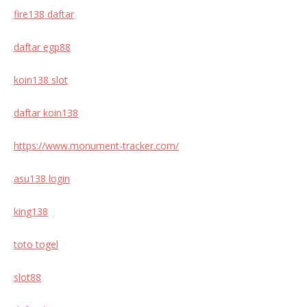
fire138 daftar
daftar egp88
koin138 slot
daftar koin138
https://www.monument-tracker.com/
asu138 login
king138
toto togel
slot88