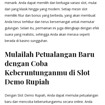
menarik. Anda dapat memilih dari berbagai variasi slot, mulai
dari yang klasik hingga yang modern. Setiap mesin slot
memiliki fitur dan bonus yang berbeda, yang akan membuat
Anda terus terhibur dan terus bersemangat untuk memutar
gulungan. Selain itu, permainan ini juga dilengkapi dengan efek
suara yang realistis, sehingga Anda akan merasa seperti
berada di kasino sungguhan.
Mulailah Petualangan Baru
dengan Coba
Keberuntunganmu di Slot
Demo Rupiah
Dengan Slot Demo Rupiah, Anda dapat memulai petualangan
baru dan mencoba keberuntunganmu secara online. Anda