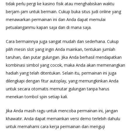
tidak perlu pergi ke kasino fisik atau menghabiskan waktu
berjam-jam untuk bermain. Cukup buka situs judi online yang
menawarkan permainan ini dan Anda dapat memulai
petualanganmu kapan saja dan di mana saja.
Cara bermainnya juga sangat mudah dan sederhana. Cukup
pilih mesin slot yang ingin Anda mainkan, tentukan jumlah
taruhan, dan putar gulungan. Jika Anda berhasil mendapatkan
kombinasi simbol yang cocok, maka Anda akan memenangkan
hadiah yang telah ditentukan. Selain itu, permainan ini juga
dilengkapi dengan fitur autoplay, yang memungkinkan Anda
untuk secara otomatis memutar gulungan tanpa harus
menekan tombol spin setiap kali.
Jika Anda masih ragu untuk mencoba permainan ini, jangan
khawatir. Anda dapat memainkan versi demo terlebih dahulu
untuk memahami cara kerja permainan dan menguji