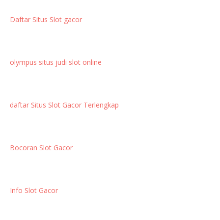
o
Daftar Situs Slot gacor
s
olympus situs judi slot online
daftar Situs Slot Gacor Terlengkap
Bocoran Slot Gacor
Info Slot Gacor