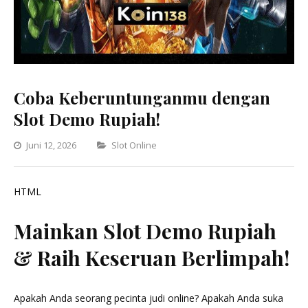
Coba Keberuntunganmu dengan
Slot Demo Rupiah!
Categories
Juni 12, 2026
Slot Online
HTML
Mainkan Slot Demo Rupiah
& Raih Keseruan Berlimpah!
Apakah Anda seorang pecinta judi online? Apakah Anda suka