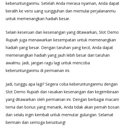
keberuntunganmu. Setelah Anda merasa nyaman, Anda dapat
beralih ke versi uang sungguhan dan memulai perjalananmu
untuk memenangkan hadiah besar.
Selain keseruan dan kesenangan yang ditawarkan, Slot Demo
Rupiah juga menawarkan kesempatan untuk memenangkan
hadiah yang besar. Dengan taruhan yang kecil, Anda dapat
memenangkan hadiah yang jauh lebih besar dari taruhan
awalmu. Jadi, jangan ragu lagi untuk mencoba
keberuntunganmu di permainan ini.
Jadi, tunggu apa lagi? Segera coba keberuntunganmu dengan
Slot Demo Rupiah dan rasakan kesenangan dan kegembiraan
yang ditawarkan oleh permainan ini. Dengan berbagai macam
tema dan bonus yang menarik, Anda tidak akan pernah bosan
dan selalu ingin kembali untuk memutar gulungan. Selamat
bermain dan semoga beruntung!