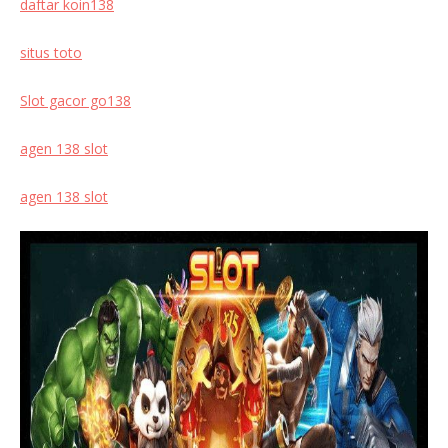
daftar koin138
situs toto
Slot gacor go138
agen 138 slot
agen 138 slot